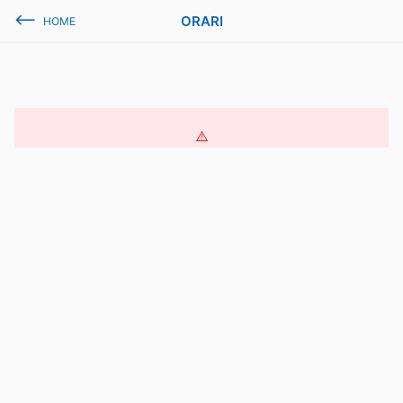
ORARI
HOME
Linea o fermata non effettuate nel servizio attualmente
programmato.
Torna indietro